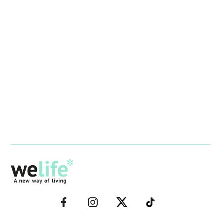
–
–
–
–
FACEBOOK–
INSTAGRAM–
TWITTER–
WELIFE–