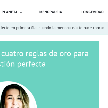
PLANETA
MENOPAUSIA
LONGEVIDAD
ierto en primera fila: cuando la menopausia te hace roncar
 cuatro reglas de oro para
tión perfecta