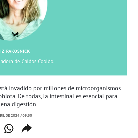
IZ RAKOSNICK
dadora de Caldos Cooldo.
stá invadido por millones de microorganismos
biota. De todas, la intestinal es esencial para
ena digestión.
RIL DE 2024 / 09:30
book
whatsapp
copiar
web
enlace