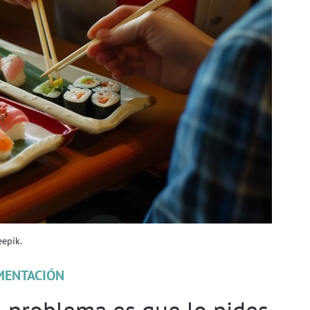
eepik.
MENTACIÓN
l problema es que lo pides