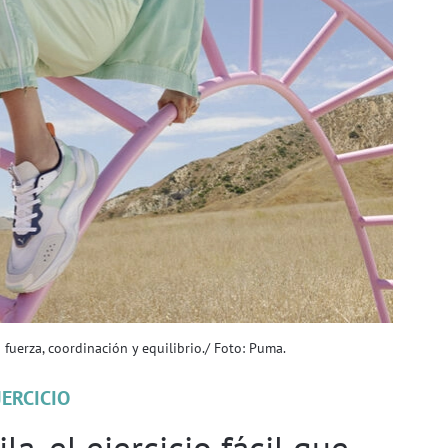
fuerza, coordinación y equilibrio./ Foto: Puma.
JERCICIO
a, el ejercicio fácil que