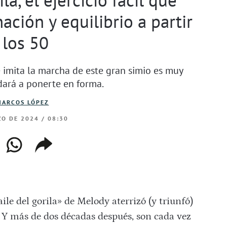
ación y equilibrio a partir
 los 50
ue imita la marcha de este gran simio es muy
dará a ponerte en forma.
MARCOS LÓPEZ
ZO DE 2024 / 08:30
ebook
whatsapp
copiar
web
enlace
le del gorila» de Melody aterrizó (y triunfó)
 más de dos décadas después, son cada vez