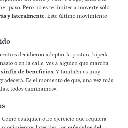
mer paso. Pero no es te limites a moverte sólo
ás y lateralmente.
Este último movimiento
.
tido
estros decidieron adoptar la postura bípeda.
mnasio o en la calle, ves a alguien que marcha
 sinfín de
beneficios
. Y también es muy
 agradecerá. Es el momento de que, una vez más
ilas, todos caminamos».
os
Como cualquier otro ejercicio que requiera
e movimientos laterales, los
músculos del