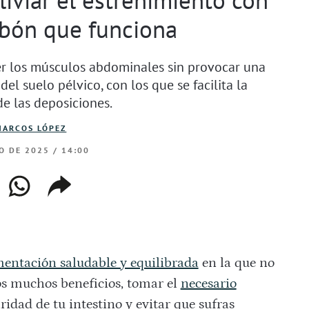
bón que funciona
er los músculos abdominales sin provocar una
el suelo pélvico, con los que se facilita la
e las deposiciones.
MARCOS LÓPEZ
O DE 2025 / 14:00
ebook
whatsapp
copiar
web
enlace
mentación saludable y equilibrada
en la que no
ros muchos beneficios, tomar el
necesario
idad de tu intestino y evitar que sufras