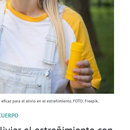
ficaz para el alivio en el estreñimiento. FOTO: Freepik.
CUERPO
liviar el estreñimiento con