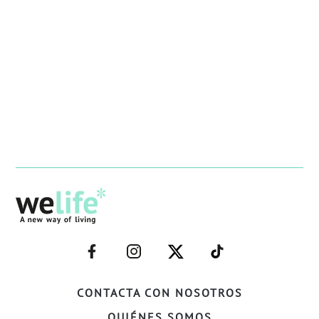
–
–
–
–
FACEBOOK–
INSTAGRAM–
TWITTER–
WELIFE–
CONTACTA CON NOSOTROS
QUIÉNES SOMOS