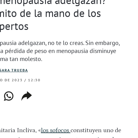
ito de la mano de los
pertos
pausia adelgazan, no te lo creas. Sin embargo,
e la pérdida de peso en menopausia disminuye
oma tan molesto.
SARA TRUEBA
IO DE 2023 / 12:30
ebook
whatsapp
copiar
web
enlace
taria Incliva, «
los sofocos
constituyen uno de