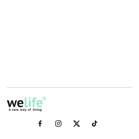
–
–
–
–
FACEBOOK–
INSTAGRAM–
TWITTER–
WELIFE–