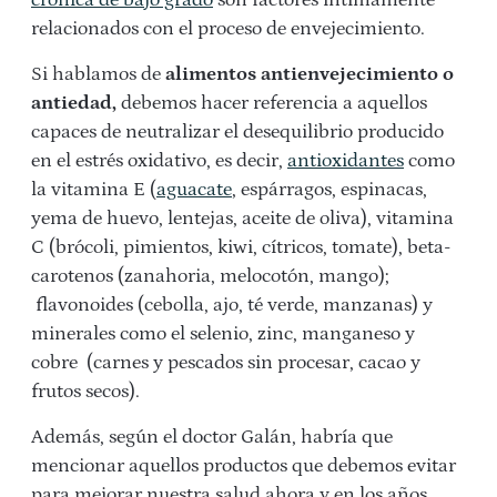
crónica de bajo grado
son factores íntimamente
relacionados con el proceso de envejecimiento.
Si hablamos de
alimentos antienvejecimiento o
antiedad,
debemos hacer referencia a aquellos
capaces de neutralizar el desequilibrio producido
en el estrés oxidativo, es decir,
antioxidantes
como
la vitamina E (
aguacate
, espárragos, espinacas,
yema de huevo, lentejas, aceite de oliva), vitamina
C (brócoli, pimientos, kiwi, cítricos, tomate), beta-
carotenos (zanahoria, melocotón, mango);
flavonoides (cebolla, ajo, té verde, manzanas) y
minerales como el selenio, zinc, manganeso y
cobre (carnes y pescados sin procesar, cacao y
frutos secos).
Además, según el doctor Galán, habría que
mencionar aquellos productos que debemos evitar
para mejorar nuestra salud ahora y en los años