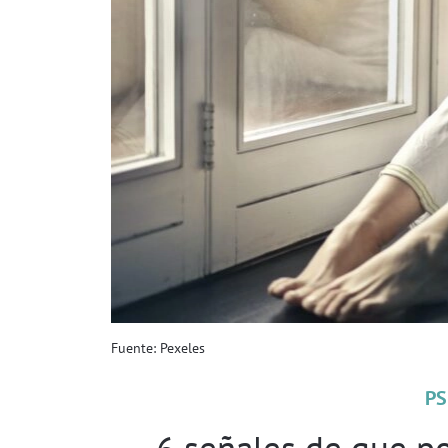
Fuente: Pexeles
PS
6 señales de que p