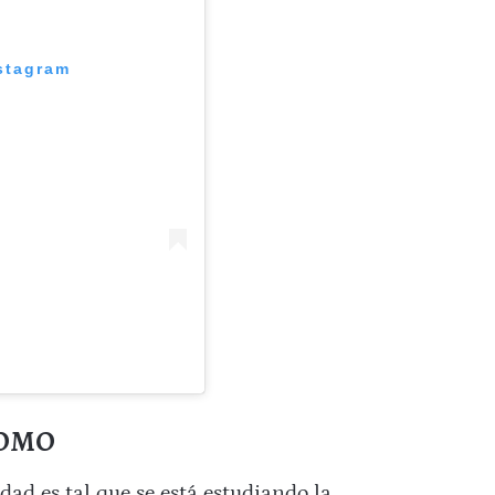
nstagram
FOMO
dad es tal que se está estudiando la