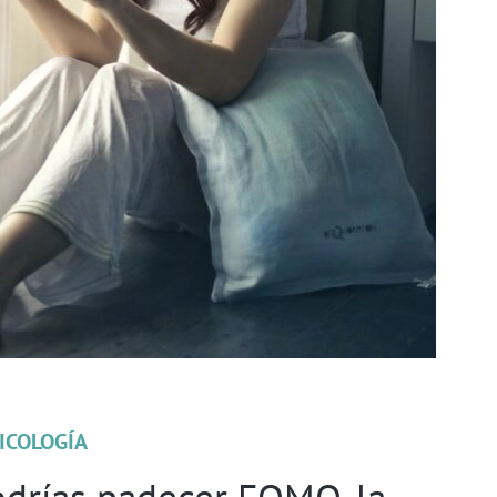
ICOLOGÍA
odrías padecer FOMO, la