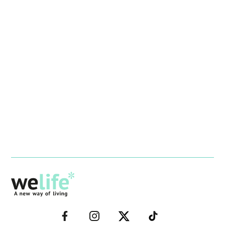
–
–
–
–
FACEBOOK–
INSTAGRAM–
TWITTER–
WELIFE–