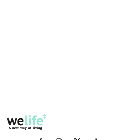
–
–
–
–