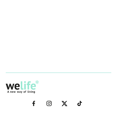
–
–
–
–
FACEBOOK–
INSTAGRAM–
TWITTER–
WELIFE–