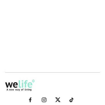
–
–
–
–
FACEBOOK–
INSTAGRAM–
TWITTER–
WELIFE–