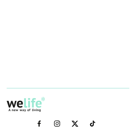
–
–
–
–
FACEBOOK–
INSTAGRAM–
TWITTER–
WELIFE–