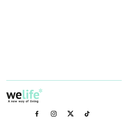
–
–
–
–
FACEBOOK–
INSTAGRAM–
TWITTER–
WELIFE–