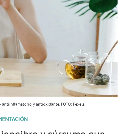
 antiinflamatorio y antioxidante. FOTO: Pexels.
MENTACIÓN
e jengibre y cúrcuma que