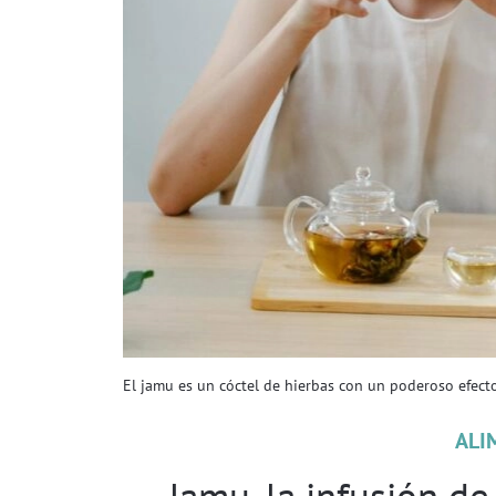
El jamu es un cóctel de hierbas con un poderoso efecto
ALI
Jamu, la infusión d