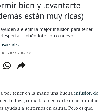
rmir bien y levantarte
demás están muy ricas)
yuden a elegir la mejor infusión para tener
 despertar sintiéndote como nuevo.
R
PAKA DÍAZ
O DE 2023 / 06:30
ebook
whatsapp
copiar
web
enlace
asa por tener en la mano una buena
infusión de
za en tu taza, sumada a dedicarte unos minutos
os ayudan a sentirnos en calma. Pero es que,