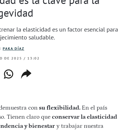
gevidad
trenar la elasticidad es un factor esencial para
jecimiento saludable.
R
PAKA DÍAZ
O DE 2025 / 13:02
ebook
whatsapp
copiar
web
enlace
demuestra con
su flexibilidad.
En el país
o. Tienen claro que
conservar la elasticidad
ndencia y bienestar
y trabajar nuestra