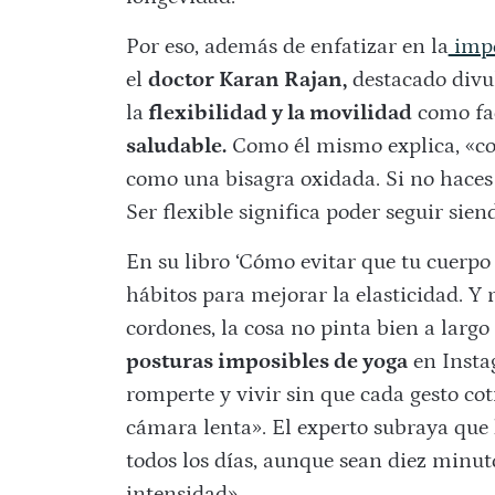
Por eso, además de enfatizar en la
impo
el
doctor Karan Rajan,
destacado divul
la
flexibilidad y la movilidad
como fac
saludable.
Como él mismo explica, «con
como una bisagra oxidada. Si no haces 
Ser flexible significa poder seguir si
En su libro ‘Cómo evitar que tu cuerpo t
hábitos para mejorar la elasticidad. Y 
cordones, la cosa no pinta bien a largo
posturas imposibles de yoga
en Instag
romperte y vivir sin que cada gesto co
cámara lenta». El experto subraya que
todos los días, aunque sean diez minuto
intensidad».