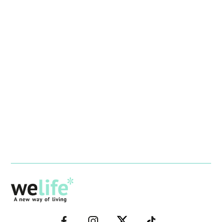
–
–
–
–