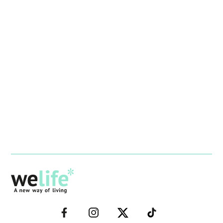
–
–
–
–
FACEBOOK–
INSTAGRAM–
TWITTER–
WELIFE–