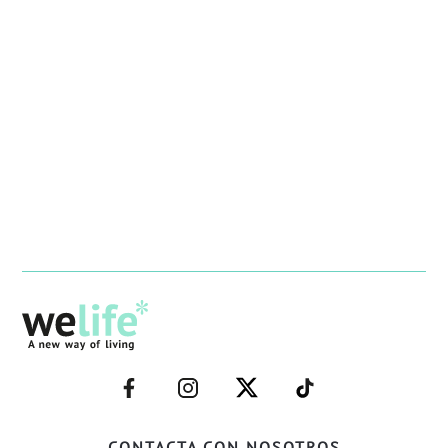
–
–
–
–
FACEBOOK–
INSTAGRAM–
TWITTER–
WELIFE–
CONTACTA CON NOSOTROS