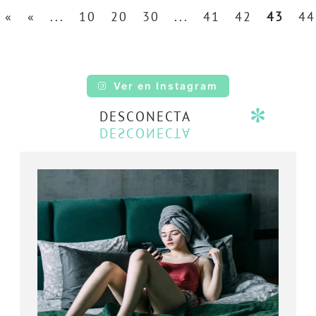
«
«
...
10
20
30
...
41
42
43
44
Ver en Instagram
DESCONECTA