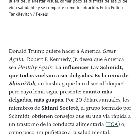
la era del bienestar visual, comer poco se disfraza de estilo de
vida saludable y se comparte como inspiración. Foto: Polina
Tankilevitch / Pexels
Donald Trump quiere hacer a America
Great
Again
.
Robert F. Kennedy, Jr. desea que America
sea
Healthy Again
.
La influencer
Liv Schmidt,
que todas vuelvan a ser delgadas. Es la reina de
SkinniTok
,
un hashtag que la red social bloqueó,
pero cuyo lema sigue presente:
cuanto más
delgadas, más guapas
. Por 20 dólares anuales, los
miembros de
Skinni Societé,
el grupo formado por
Schmidt, obtienen consejos que su una vía rápida a
un trastorno de la conducta alimentaria (
TCA)
o,
como poco, un puñetazo a la salud mental.