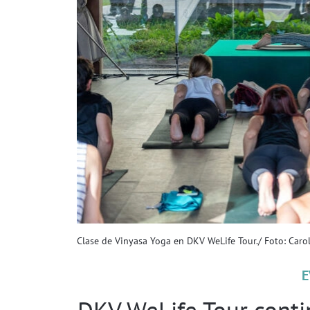
Clase de Vinyasa Yoga en DKV WeLife Tour./ Foto: Carol
E
DKV WeLife Tour contin