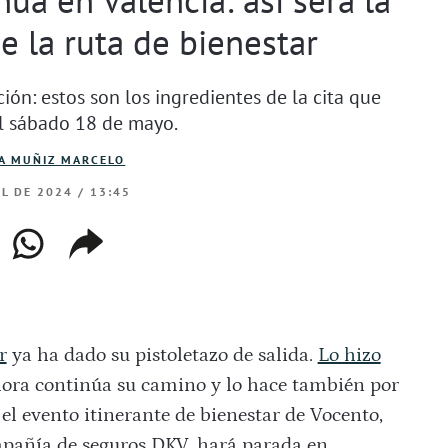
 la ruta de bienestar
ión: estos son los ingredientes de la cita que
el sábado 18 de mayo.
A MUÑIZ MARCELO
IL DE 2024 / 13:45
ebook
whatsapp
copiar
web
enlace
r
ya ha dado su pistoletazo de salida.
Lo hizo
ora continúa su camino y lo hace también por
el evento itinerante de bienestar de Vocento,
mpañía de seguros DKV, hará parada en