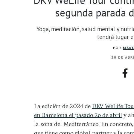
segunda parada de
Yoga, meditación, salud mental y nutric
tendrá lugar 
POR
MARÍ
30 DE ABR
fac
La edición de 2024 de
DKV WeLife Tou
en Barcelona el pasado 2o de abril
y ah
la zona del Mediterráneo. En concreto, 
que tiene como global partner a la co