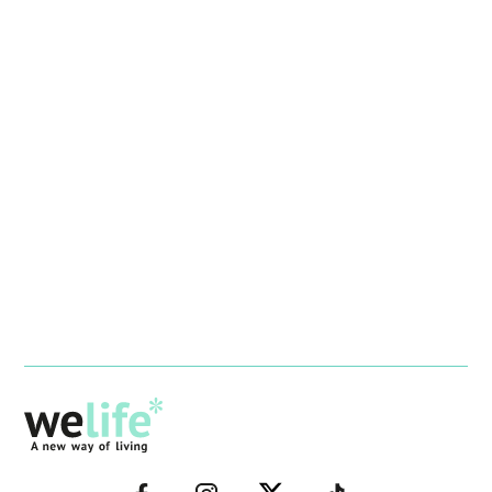
–
–
–
–