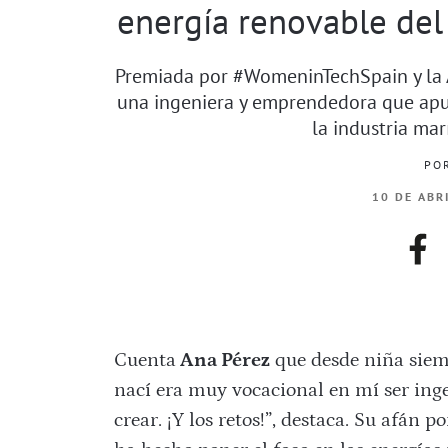
energía renovable del
Premiada por #WomeninTechSpain y la A
una ingeniera y emprendedora que apue
la industria mar
PO
10 DE ABR
fac
Cuenta
Ana Pérez
que desde niña siemp
nací era muy vocacional en mí ser ingen
crear. ¡Y los retos!”, destaca. Su afán 