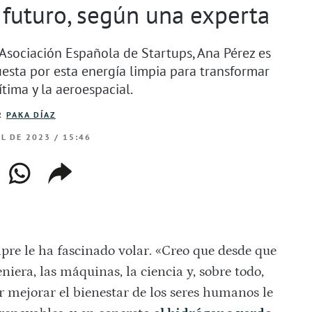
 futuro, según una experta
sociación Española de Startups, Ana Pérez es
sta por esta energía limpia para transformar
ítima y la aeroespacial.
R
PAKA DÍAZ
IL DE 2023 / 15:46
ebook
whatsapp
copiar
web
enlace
re le ha fascinado volar. «Creo que desde que
iera, las máquinas, la ciencia y, sobre todo,
por mejorar el bienestar de los seres humanos le