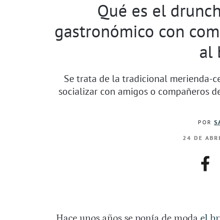
Qué es el drunc
gastronómico con com
al
Se trata de la tradicional merienda
socializar con amigos o compañeros d
POR
S
24 DE ABR
fac
Hace unos años se ponía de moda
el b