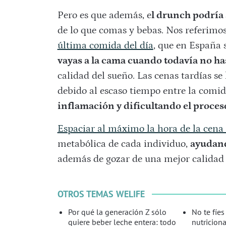
Pero es que además, e
l drunch podría
de lo que comas y bebas. Nos referimo
última comida del día
, que en España 
vayas a la cama cuando todavía no ha
calidad del sueño. Las cenas tardías s
debido al escaso tiempo entre la comi
inflamación y dificultando el proces
Espaciar al máximo la hora de la cena
metabólica de cada individuo,
ayudand
además de gozar de una mejor calidad 
OTROS TEMAS WELIFE
Por qué la generación Z sólo
No te fíes
quiere beber leche entera: todo
nutriciona