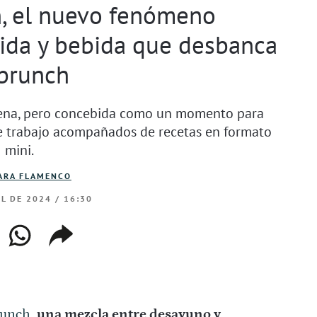
h, el nuevo fenómeno
ida y bebida que desbanca
 brunch
-cena, pero concebida como un momento para
e trabajo acompañados de recetas en formato
mini.
ARA FLAMENCO
IL DE 2024 / 16:30
ebook
whatsapp
copiar
web
enlace
runch
,
una mezcla entre desayuno y