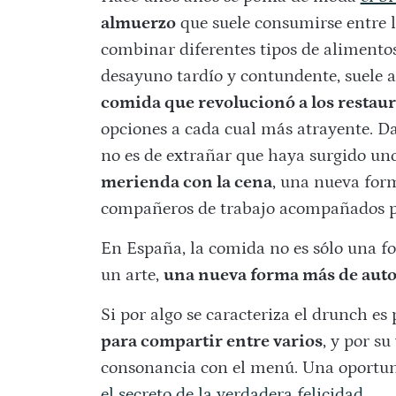
almuerzo
que suele consumirse entre l
combinar diferentes tipos de alimentos
desayuno tardío y contundente, suele 
comida que revolucionó a los restau
opciones a cada cual más atrayente. D
no es de extrañar que haya surgido uno
merienda con la cena
, una nueva form
compañeros de trabajo acompañados p
En España, la comida no es sólo una fo
un arte,
una nueva forma más de auto
Si por algo se caracteriza el drunch es
para compartir entre varios
, y por s
consonancia con el menú. Una oportun
el secreto de la verdadera felicidad
.