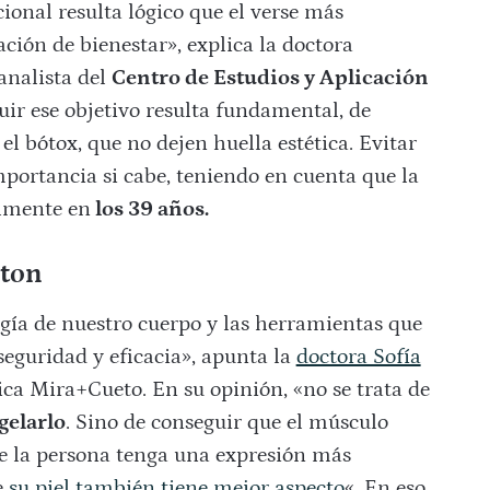
cional resulta lógico que el verse más
ción de bienestar», explica la doctora
analista del
Centro de Estudios y Aplicación
uir ese objetivo resulta fundamental, de
l bótox, que no dejen huella estética. Evitar
portancia si cabe, teniendo en cuenta que la
almente en
los 39 años.
eton
ogía de nuestro cuerpo y las herramientas que
seguridad y eficacia», apunta la
doctora Sofía
nica Mira+Cueto. En su opinión, «no se trata de
gelarlo
. Sino de conseguir que el músculo
e la persona tenga una expresión más
e
su piel también tiene mejor aspecto
«. En eso