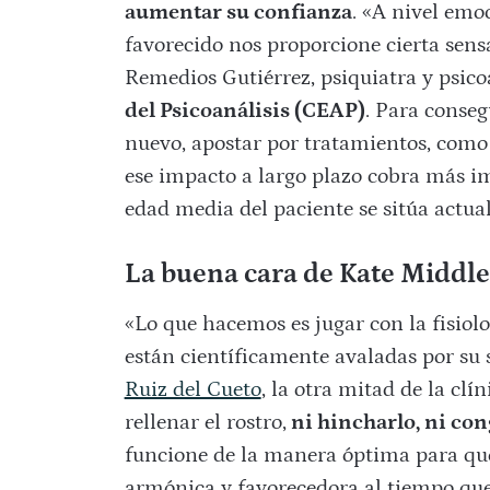
aumentar su confianza
. «A nivel emo
favorecido nos proporcione cierta sensa
Remedios Gutiérrez, psiquiatra y psico
del Psicoanálisis (CEAP)
. Para conseg
nuevo, apostar por tratamientos, como e
ese impacto a largo plazo cobra más im
edad media del paciente se sitúa actu
La buena cara de Kate Middl
«Lo que hacemos es jugar con la fisiol
están científicamente avaladas por su 
Ruiz del Cueto
, la otra mitad de la clí
rellenar el rostro,
ni hincharlo, ni con
funcione de la manera óptima para qu
armónica y favorecedora al tiempo qu