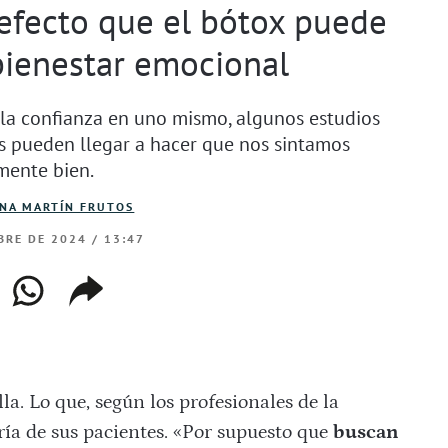
 efecto que el bótox puede
bienestar emocional
 la confianza en uno mismo, algunos estudios
 pueden llegar a hacer que nos sintamos
mente bien.
INA MARTÍN FRUTOS
BRE DE 2024 / 13:47
ebook
whatsapp
copiar
web
enlace
lla. Lo que, según los profesionales de la
ría de sus pacientes. «Por supuesto que
buscan