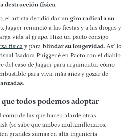
la destrucción física
.
, el artista decidió dar un
giro radical a su
 Jagger renunció a las fiestas y a las drogas y
arga vida al grupo. Hizo un pacto consigo
za física
y para
blindar su longevidad
. Así lo
visual Isadora Puiggené en Pacto con el diablo
rve del caso de Jagger para argumentar cómo
ombustible para vivir más años y gozar de
avanzadas
.
er que todos podemos adoptar
d como de las que hacen alarde otras
usk (se sabe que ambos multimillonaros,
rten grandes sumas en alta ingeniería