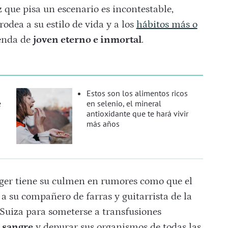
z que pisa un escenario es incontestable,
odea a su estilo de vida y a los
hábitos más o
enda de
joven eterno e inmortal
.
Estos son los alimentos ricos
e
en selenio, el mineral
antioxidante que te hará vivir
más años
gger tiene su culmen en rumores como que el
a su compañero de farras y guitarrista de la
Suiza para someterse a transfusiones
 sangre
y depurar sus organismos de todas las