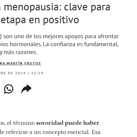
n menopausia: clave para
 etapa en positivo
s) son uno de los mejores apoyos para afrontar
bios hormonales. La confianza es fundamental,
y más razones.
INA MARTÍN FRUTOS
RE DE 2024 / 12:59
ebook
whatsapp
copiar
web
enlace
os, el término
sororidad puede haber
e referirse a un concepto esencial. Esa