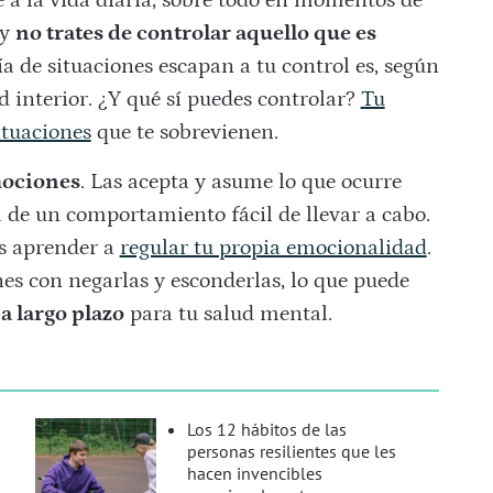
e a la vida diaria, sobre todo en momentos de
 y
no trates de controlar aquello que es
a de situaciones escapan a tu control es, según
ad interior. ¿Y qué sí puedes controlar?
Tu
ituaciones
que te sobrevienen.
emociones
. Las acepta y asume lo que ocurre
a de un comportamiento fácil de llevar a cabo.
es aprender a
regular tu propia emocionalidad
.
es con negarlas y esconderlas, lo que puede
a largo plazo
para tu salud mental.
Los 12 hábitos de las
personas resilientes que les
hacen invencibles