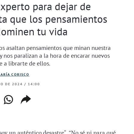
xperto para dejar de
ita que los pensamientos
dominen tu vida
nos asaltan pensamientos que minan nuestra
y nos paralizan a la hora de encarar nuevos
 a librarte de ellos.
ARÍA CORISCO
RO DE 2024 / 14:00
ebook
whatsapp
copiar
web
enlace
soy un auténtico desastre”. “No sé ni para qué