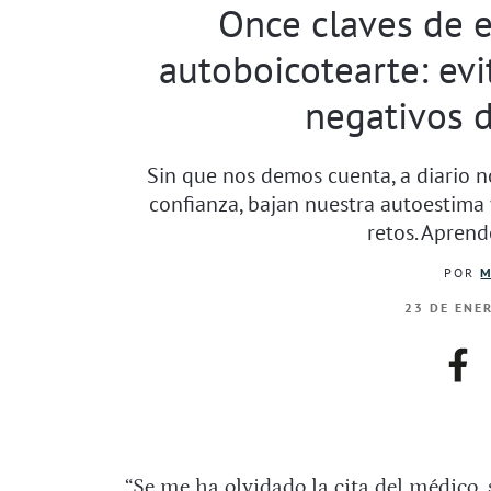
Once claves de e
autoboicotearte: ev
negativos 
Sin que nos demos cuenta, a diario 
confianza, bajan nuestra autoestima 
retos. Aprende
POR
M
23 DE ENE
fac
“Se me ha olvidado la cita del médico, 