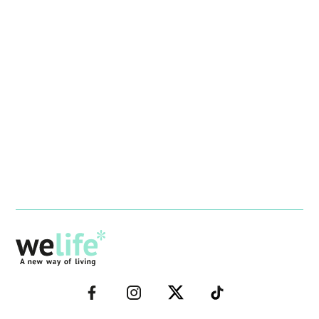
–
–
–
–
FACEBOOK–
INSTAGRAM–
TWITTER–
WELIFE–