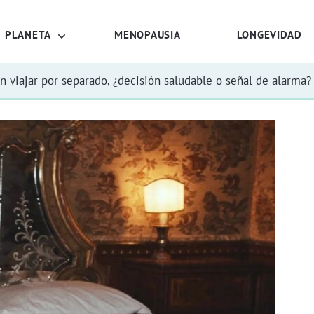
PLANETA
MENOPAUSIA
LONGEVIDAD
n viajar por separado, ¿decisión saludable o señal de alarma?