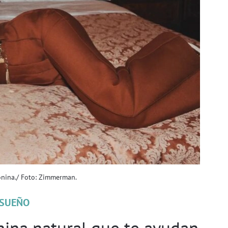
nina./ Foto: Zimmerman.
SUEÑO
ina natural que te ayudan