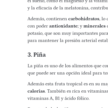
el sueño, como el magnesio y la vitam
y la eficacia de la melatonina, contri
Además, contienen
carbohidratos
, lo
con poder
antioxidante
; y
minerales
c
potasio, que son muy importantes para
para mantener la presión arterial estab
3. Piña
La piña es uno de los alimentos que c
que puede ser una opción ideal para t
Además esta fruta tropical es en su ma
calorías
. También es rica en vitamina
vitaminas A, B1 y ácido fólico.