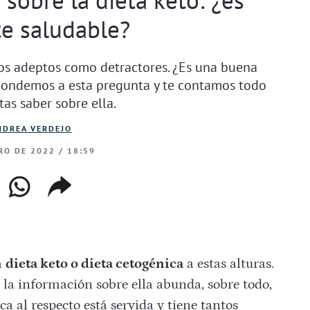
e saludable?
tos adeptos como detractores. ¿Es una buena
spondemos a esta pregunta y te contamos todo
tas saber sobre ella.
NDREA VERDEJO
RO DE 2022 / 18:59
ebook
whatsapp
copiar
web
enlace
a
dieta keto o dieta cetogénica
a estas alturas.
la información sobre ella abunda, sobre todo,
ica al respecto está servida y tiene tantos