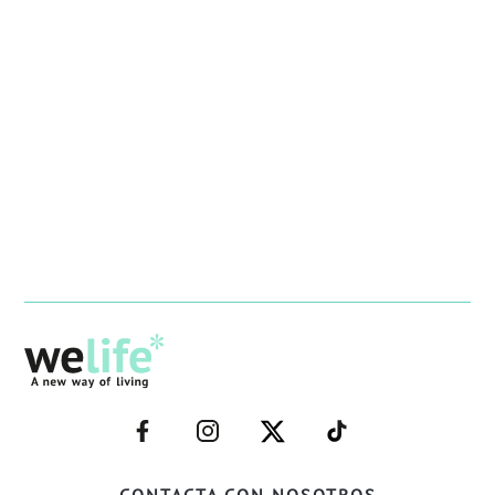
–
–
–
–
FACEBOOK–
INSTAGRAM–
TWITTER–
WELIFE–