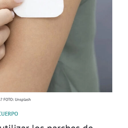
as? FOTO: Unsplash
CUERPO
tilizar los parches de