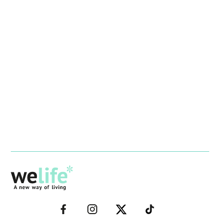
–
–
–
–
FACEBOOK–
INSTAGRAM–
TWITTER–
WELIFE–