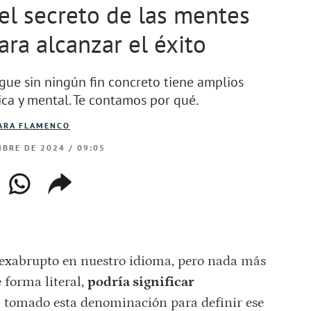
 el secreto de las mentes
ara alcanzar el éxito
ague sin ningún fin concreto tiene amplios
sica y mental. Te contamos por qué.
ARA FLAMENCO
BRE DE 2024 / 09:05
ebook
whatsapp
copiar
web
enlace
xabrupto en nuestro idioma, pero nada más
e forma literal,
podría significar
ha tomado esta denominación para definir ese