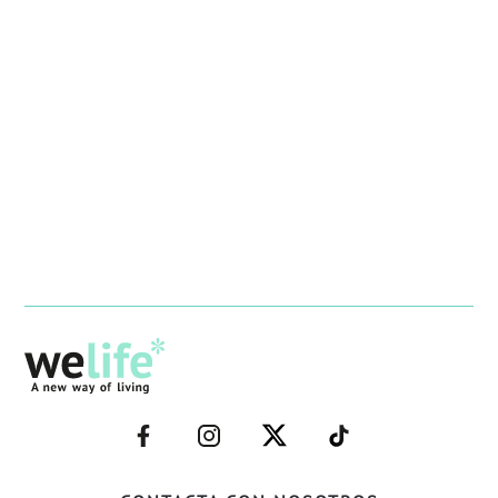
–
–
–
–
FACEBOOK–
INSTAGRAM–
TWITTER–
WELIFE–