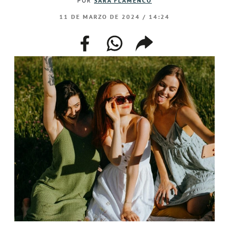
POR
SARA FLAMENCO
11 DE MARZO DE 2024 / 14:24
facebook
whatsapp
compartir
enlace