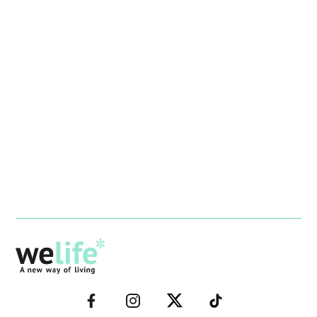
–
–
–
–
FACEBOOK–
INSTAGRAM–
TWITTER–
WELIFE–