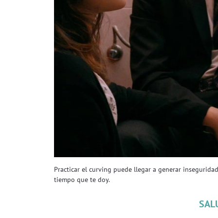
Practicar el curving puede llegar a generar insegurida
tiempo que te doy.
SAL