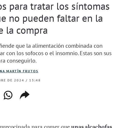
s para tratar los síntomas
e no pueden faltar en la
e la compra
efiende que la alimentación combinada con
ar con los sofocos o el insomnio. Estas son sus
ara conseguirlo.
INA MARTÍN FRUTOS
RE DE 2024 / 13:48
ebook
whatsapp
copiar
web
enlace
 precocinada para comer que
unas alcachofas