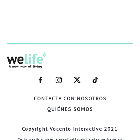
–
–
–
–
FACEBOOK–
INSTAGRAM–
TWITTER–
WELIFE–
CONTACTA CON NOSOTROS
QUIÉNES SOMOS
Copyright Vocento interactive 2021
En lo posible, para la resolución de litigios en línea en