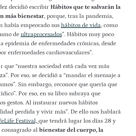
ez decidió escribir
Hábitos que te salvarán la
on más bienestar
, porque, tras la pandemia,
ión había empeorado sus
hábitos de vida
, como
nsumo de
ultraprocesados
”. Hábitos muy poco
una epidemia de enfermedades crónicas, desde
por enfermedades cardiovasculares”.
r que “nuestra sociedad está cada vez más
a”. Por eso, se decidió a “mandar el mensaje a
amos”. Sin embargo, reconoce que quería que
dico”. Por eso, en su libro subraya que
s gestos. Al instaurar nuevos hábitos
lidad perdida y vivir más”. De ello nos hablará
Life Festival,
que tendrá lugar los días 28 y
o consagrado al
bienestar del cuerpo, la