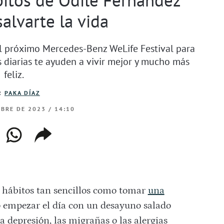
alvarte la vida
el próximo Mercedes-Benz WeLife Festival para
 diarias te ayuden a vivir mejor y mucho más
feliz.
R
PAKA DÍAZ
MBRE DE 2023 / 14:10
ebook
whatsapp
copiar
web
enlace
hábitos tan sencillos como tomar
una
 empezar el día con un desayuno salado
a depresión, las migrañas o las alergias