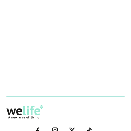
–
–
–
–