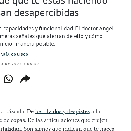
an desapercibidas
 capacidades y funcionalidad. El doctor Ángel
imeras señales que alertan de ello y cómo
 mejor manera posible.
ARÍA CORISCO
RO DE 2024 / 08:30
ebook
whatsapp
copiar
web
enlace
 la báscula. De
los olvidos y despistes
a la
 de copas. De las articulaciones que crujen
vitalidad
. Son signos que indican que te haces