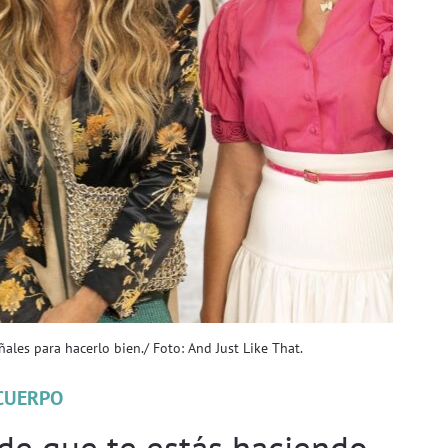
ales para hacerlo bien./ Foto: And Just Like That.
CUERPO
 de que te estás haciendo