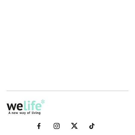
–
–
–
–
FACEBOOK–
INSTAGRAM–
TWITTER–
WELIFE–