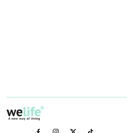
–
–
–
–